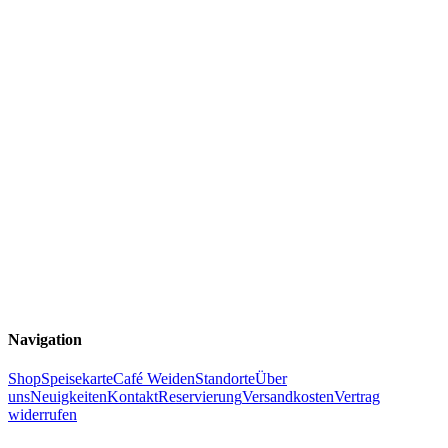
Navigation
Shop
Speisekarte
Café Weiden
Standorte
Über
uns
Neuigkeiten
Kontakt
Reservierung
Versandkosten
Vertrag
widerrufen