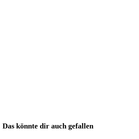
✓
✓
🧠
Teste dein Wissen
A
Erdbeere
B
Heidelbeere
C
Stachelbeere
D
Weintraube
Das könnte dir auch gefallen