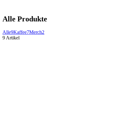
Alle Produkte
Alle
9
Kaffee
7
Merch
2
9 Artikel
Brasil Carbonic, Single Origin
inkl. MwSt. zzgl.
Versandkosten
ab
€
8,90
(
35,60 € / kg
)
edelweiss Activity Bag 20L
inkl. MwSt. zzgl.
Versandkosten