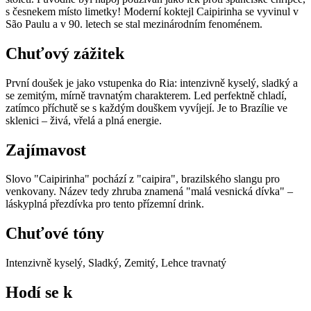
s česnekem místo limetky! Moderní koktejl Caipirinha se vyvinul v
São Paulu a v 90. letech se stal mezinárodním fenoménem.
Chuťový zážitek
První doušek je jako vstupenka do Ria: intenzivně kyselý, sladký a
se zemitým, mírně travnatým charakterem. Led perfektně chladí,
zatímco příchutě se s každým douškem vyvíjejí. Je to Brazílie ve
sklenici – živá, vřelá a plná energie.
Zajímavost
Slovo "Caipirinha" pochází z "caipira", brazilského slangu pro
venkovany. Název tedy zhruba znamená "malá vesnická dívka" –
láskyplná přezdívka pro tento přízemní drink.
Chuťové tóny
Intenzivně kyselý, Sladký, Zemitý, Lehce travnatý
Hodí se k