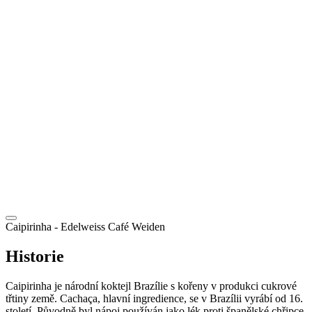
CZ
Caipirinha
- Edelweiss Café Weiden
Historie
Caipirinha je národní koktejl Brazílie s kořeny v produkci cukrové
třtiny země. Cachaça, hlavní ingredience, se v Brazílii vyrábí od 16.
století. Původně byl nápoj používán jako lék proti španělské chřipce,