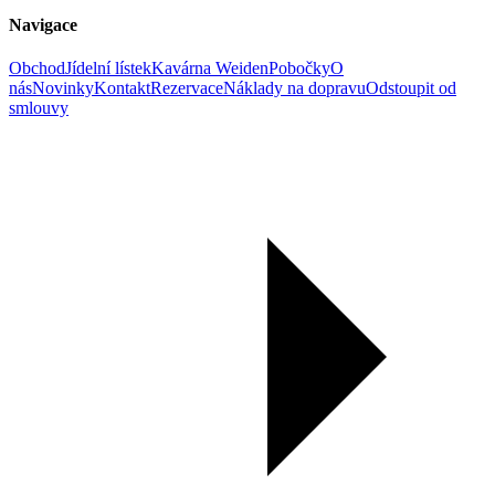
Navigace
Obchod
Jídelní lístek
Kavárna Weiden
Pobočky
O
nás
Novinky
Kontakt
Rezervace
Náklady na dopravu
Odstoupit od
smlouvy