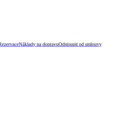
Rezervace
Náklady na dopravu
Odstoupit od smlouvy