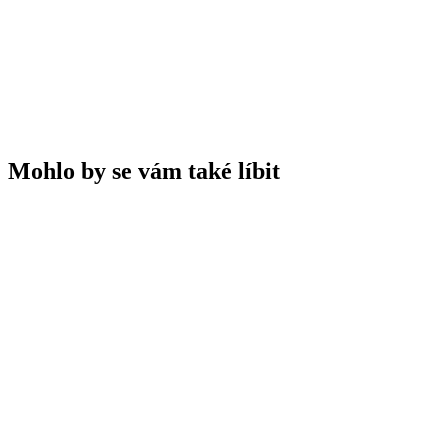
A
Kentucky
B
Tennessee
C
Texas
D
Virginie
Mohlo by se vám také líbit