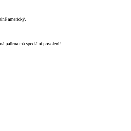
elně americký.
á palírna má speciální povolení!