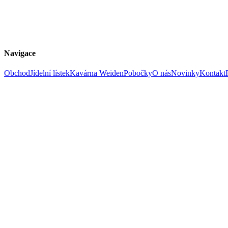
Navigace
Obchod
Jídelní lístek
Kavárna Weiden
Pobočky
O nás
Novinky
Kontakt