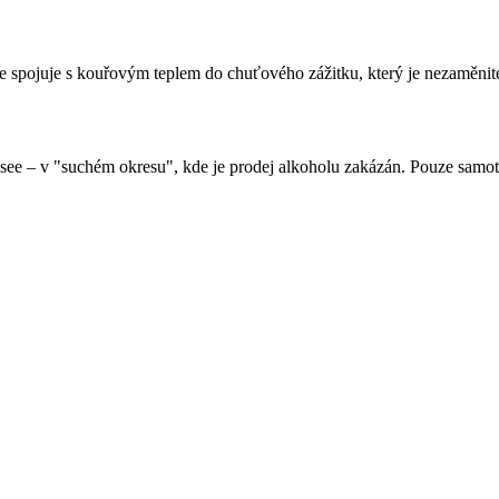
se spojuje s kouřovým teplem do chuťového zážitku, který je nezaměnit
ee – v "suchém okresu", kde je prodej alkoholu zakázán. Pouze samotn