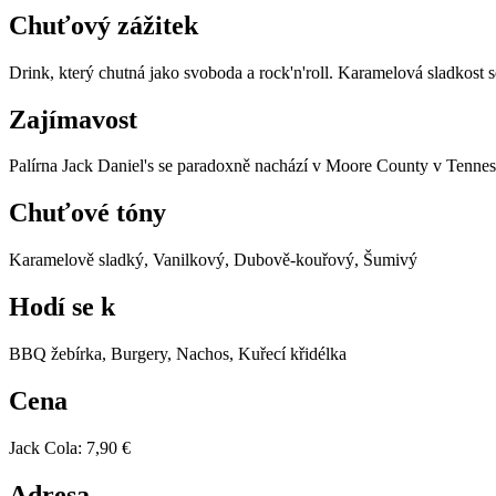
Chuťový zážitek
Drink, který chutná jako svoboda a rock'n'roll. Karamelová sladkost 
Zajímavost
Palírna Jack Daniel's se paradoxně nachází v Moore County v Tenness
Chuťové tóny
Karamelově sladký, Vanilkový, Dubově-kouřový, Šumivý
Hodí se k
BBQ žebírka, Burgery, Nachos, Kuřecí křidélka
Cena
Jack Cola
:
7,90 €
Adresa