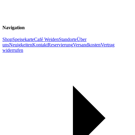
Navigation
Shop
Speisekarte
Café Weiden
Standorte
Über
uns
Neuigkeiten
Kontakt
Reservierung
Versandkosten
Vertrag
widerrufen