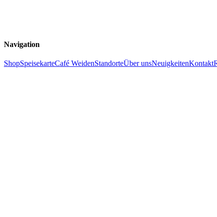
Navigation
Shop
Speisekarte
Café Weiden
Standorte
Über uns
Neuigkeiten
Kontakt
R