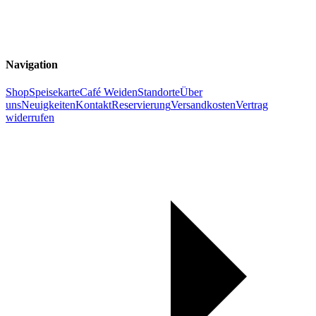
Navigation
Shop
Speisekarte
Café Weiden
Standorte
Über
uns
Neuigkeiten
Kontakt
Reservierung
Versandkosten
Vertrag
widerrufen