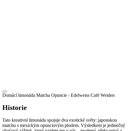
CZ
Domácí limonáda Matcha Opuncie
- Edelweiss Café Weiden
Historie
Tato kreativní limonáda spojuje dva exotické světy: japonskou
matchu s mexickým opunciovým plodem. Výsledkem je jedinečný
chuťový zážitek, který najdete jen u nás – moderní, překvapivý a