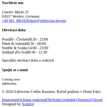
Navštivte nás
Unterer Markt 23
92637 Weiden, Germany
+49 961 38818283
info@edelweiss.bayern
Otevírací doba
Pondělí - Čtvrtek
08:30 - 23:00
Pátek & Sobota
08:30 - 00:00
Neděle & Svátky
14:00 - 23:00
Snídaně (Po-So)
08:30 - 12:30
Speciální otevírací doba o svátcích
Spojte se s námi
Coming soon
edelweiss
©
2026
Edelweiss Coffee Roasters. Ručně praženo v Horní Falci.
Impressum
Ochrana soukromí
Obchodní podmínky
Doprava
Vrácení
Designed by
Scintive