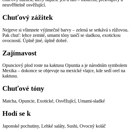
neuvěřitelně osvěžující.
Chuťový zážitek
Nejprve si všimnete výjimečné barvy – zelená se setkává s růžovou.
Pak chuť: lehce zemité, umami tóny tančí se sladkou, exotickou
ovocností. Úplně jiné, úplně dobré.
Zajímavost
Opunciový plod roste na kaktusu Opuntia a je národním symbolem
Mexika – dokonce se objevuje na mexické vlajce, kde sedí orel na
kaktusu.
Chuťové tóny
Matcha, Opuncie, Exotické, Osvěžující, Umami-sladké
Hodí se k
Japonské pochutiny, Lehké saláty, Sushi, Ovocný koláč