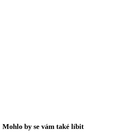
✓
✓
✓
✓
🧠
Otestujte své znalosti
A
Brazílie
B
Mexiko
C
Argentina
D
Španělsko
Mohlo by se vám také líbit