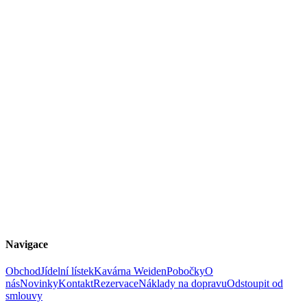
Navigace
Obchod
Jídelní lístek
Kavárna Weiden
Pobočky
O
nás
Novinky
Kontakt
Rezervace
Náklady na dopravu
Odstoupit od
smlouvy