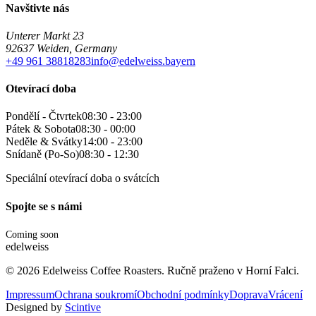
Navštivte nás
Unterer Markt 23
92637 Weiden, Germany
+49 961 38818283
info@edelweiss.bayern
Otevírací doba
Pondělí - Čtvrtek
08:30 - 23:00
Pátek & Sobota
08:30 - 00:00
Neděle & Svátky
14:00 - 23:00
Snídaně (Po-So)
08:30 - 12:30
Speciální otevírací doba o svátcích
Spojte se s námi
Coming soon
edelweiss
©
2026
Edelweiss Coffee Roasters. Ručně praženo v Horní Falci.
Impressum
Ochrana soukromí
Obchodní podmínky
Doprava
Vrácení
Designed by
Scintive