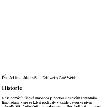
CZ
Domácí limonáda z višní
- Edelweiss Café Weiden
Historie
Naše domácí višňová limonáda je poctou klasickým zahradním
limonádám, které se kdysi podávaly v každé bavorské pivní
zahradě. Višně přinášejí dokonalou rovnováhu sladkosti a ovocné