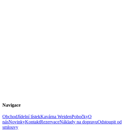
Navigace
Obchod
Jídelní lístek
Kavárna Weiden
Pobočky
O
nás
Novinky
Kontakt
Rezervace
Náklady na dopravu
Odstoupit od
smlouvy