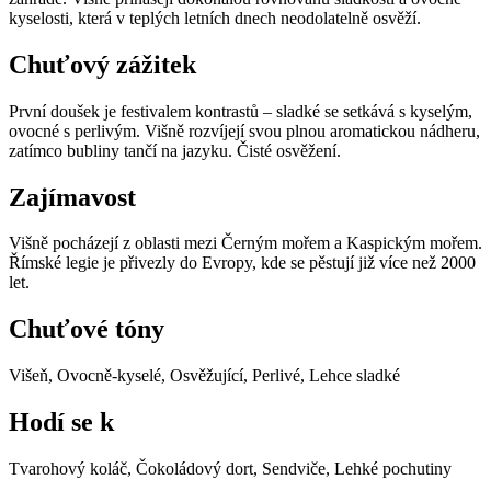
kyselosti, která v teplých letních dnech neodolatelně osvěží.
Chuťový zážitek
První doušek je festivalem kontrastů – sladké se setkává s kyselým,
ovocné s perlivým. Višně rozvíjejí svou plnou aromatickou nádheru,
zatímco bubliny tančí na jazyku. Čisté osvěžení.
Zajímavost
Višně pocházejí z oblasti mezi Černým mořem a Kaspickým mořem.
Římské legie je přivezly do Evropy, kde se pěstují již více než 2000
let.
Chuťové tóny
Višeň, Ovocně-kyselé, Osvěžující, Perlivé, Lehce sladké
Hodí se k
Tvarohový koláč, Čokoládový dort, Sendviče, Lehké pochutiny