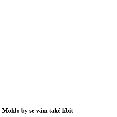
✓
✓
✓
✓
🧠
Otestujte své znalosti
A
Weichsel
B
Morello
C
Amarelle
D
Schattenmorelle
Mohlo by se vám také líbit