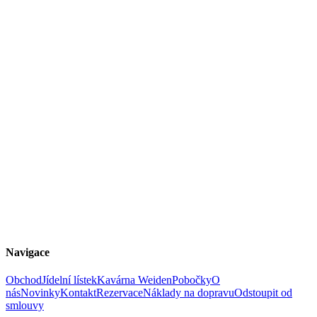
Navigace
Obchod
Jídelní lístek
Kavárna Weiden
Pobočky
O
nás
Novinky
Kontakt
Rezervace
Náklady na dopravu
Odstoupit od
smlouvy