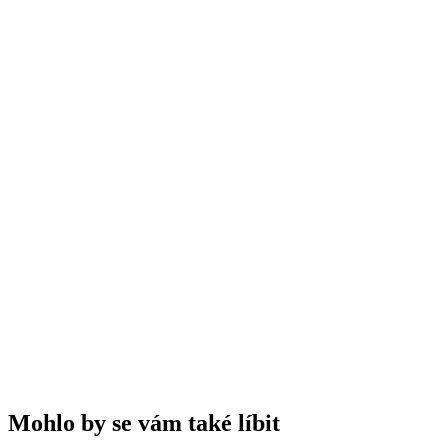
✓
✓
✓
✓
🧠
Otestujte své znalosti
A
Chladivé
B
Hřejivé
C
Podporující spánek
D
Žádné
Mohlo by se vám také líbit