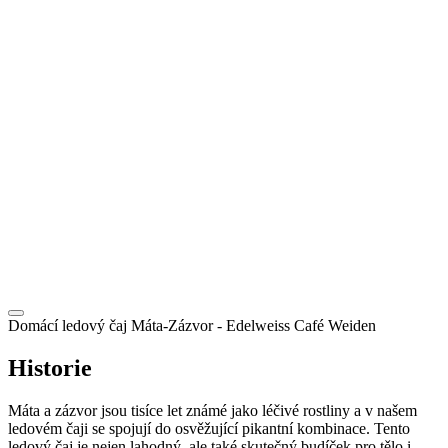
CZ
Domácí ledový čaj Máta-Zázvor
- Edelweiss Café Weiden
Historie
Máta a zázvor jsou tisíce let známé jako léčivé rostliny a v našem
ledovém čaji se spojují do osvěžující pikantní kombinace. Tento
ledový čaj je nejen lahodný, ale také skutečný budíček pro tělo i