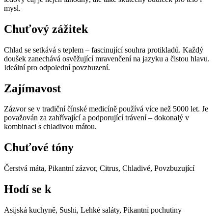
mysl.
Chuťový zážitek
Chlad se setkává s teplem – fascinující souhra protikladů. Každý
doušek zanechává osvěžující mravenčení na jazyku a čistou hlavu.
Ideální pro odpolední povzbuzení.
Zajímavost
Zázvor se v tradiční čínské medicíně používá více než 5000 let. Je
považován za zahřívající a podporující trávení – dokonalý v
kombinaci s chladivou mátou.
Chuťové tóny
Čerstvá máta, Pikantní zázvor, Citrus, Chladivé, Povzbuzující
Hodí se k
Asijská kuchyně, Sushi, Lehké saláty, Pikantní pochutiny