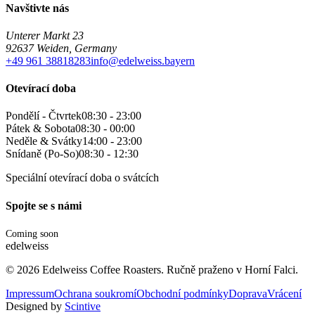
Navštivte nás
Unterer Markt 23
92637 Weiden, Germany
+49 961 38818283
info@edelweiss.bayern
Otevírací doba
Pondělí - Čtvrtek
08:30 - 23:00
Pátek & Sobota
08:30 - 00:00
Neděle & Svátky
14:00 - 23:00
Snídaně (Po-So)
08:30 - 12:30
Speciální otevírací doba o svátcích
Spojte se s námi
Coming soon
edelweiss
©
2026
Edelweiss Coffee Roasters. Ručně praženo v Horní Falci.
Impressum
Ochrana soukromí
Obchodní podmínky
Doprava
Vrácení
Designed by
Scintive