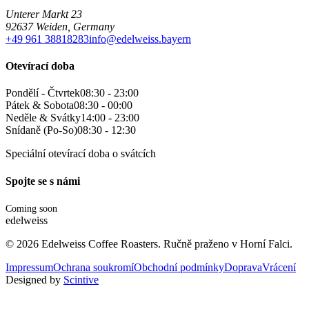
Unterer Markt 23
92637 Weiden, Germany
+49 961 38818283
info@edelweiss.bayern
Otevírací doba
Pondělí - Čtvrtek
08:30 - 23:00
Pátek & Sobota
08:30 - 00:00
Neděle & Svátky
14:00 - 23:00
Snídaně (Po-So)
08:30 - 12:30
Speciální otevírací doba o svátcích
Spojte se s námi
Coming soon
edelweiss
©
2026
Edelweiss Coffee Roasters. Ručně praženo v Horní Falci.
Impressum
Ochrana soukromí
Obchodní podmínky
Doprava
Vrácení
Designed by
Scintive