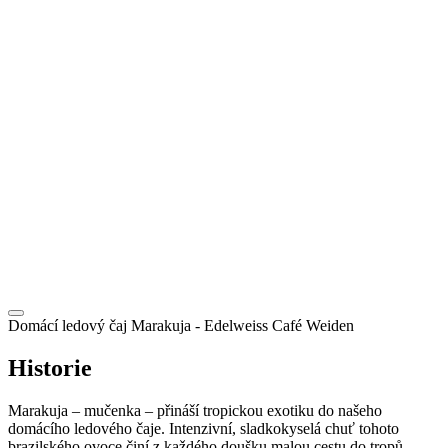
CZ
Domácí ledový čaj Marakuja
- Edelweiss Café Weiden
Historie
Marakuja – mučenka – přináší tropickou exotiku do našeho
domácího ledového čaje. Intenzivní, sladkokyselá chuť tohoto
brazilského ovoce činí z každého doušku malou cestu do tropů.