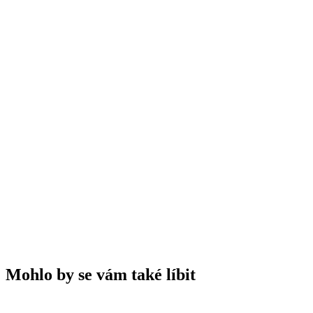
🧠
Otestujte své znalosti
A
Od "vášnivé" chuti
B
Od mučenky (ukřižování Krista)
C
Od brazilského objevitele jménem Passion
D
Od pasivního způsobu pěstování
Mohlo by se vám také líbit