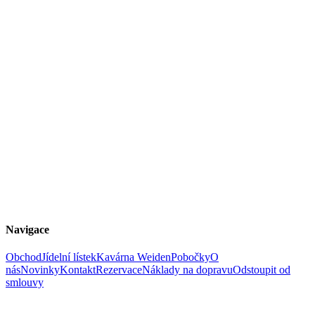
Navigace
Obchod
Jídelní lístek
Kavárna Weiden
Pobočky
O
nás
Novinky
Kontakt
Rezervace
Náklady na dopravu
Odstoupit od
smlouvy