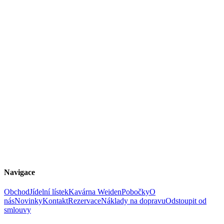
Navigace
Obchod
Jídelní lístek
Kavárna Weiden
Pobočky
O
nás
Novinky
Kontakt
Rezervace
Náklady na dopravu
Odstoupit od
smlouvy