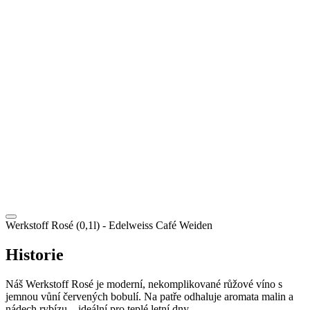
CZ
Werkstoff Rosé (0,1l)
- Edelweiss Café Weiden
Historie
Náš Werkstoff Rosé je moderní, nekomplikované růžové víno s
jemnou vůní červených bobulí. Na patře odhaluje aromata malin a
nádech rybízu – ideální pro teplé letní dny.