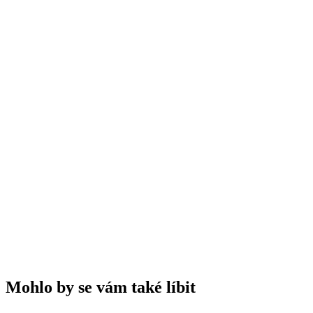
✓
🧠
Otestujte své znalosti
A
Smícháním červeného a bílého vína
B
Krátkým kontaktem slupek červených hroznů
C
Přidáním barviv
D
Přes speciální růžové hrozny
Mohlo by se vám také líbit