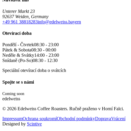
Unterer Markt 23
92637 Weiden, Germany
+49 961 38818283
info@edelweiss.bayern
Otevírací doba
Pondělí - Čtvrtek
08:30 - 23:00
Pátek & Sobota
08:30 - 00:00
Neděle & Svátky
14:00 - 23:00
Snídaně (Po-So)
08:30 - 12:30
Speciální otevírací doba o svátcích
Spojte se s námi
Coming soon
edelweiss
©
2026
Edelweiss Coffee Roasters. Ručně praženo v Horní Falci.
Impressum
Ochrana soukromí
Obchodní podmínky
Doprava
Vrácení
Designed by
Scintive