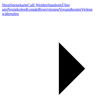
Shop
Speisekarte
Café Weiden
Standorte
Über
uns
Neuigkeiten
Kontakt
Reservierung
Versandkosten
Vertrag
widerrufen