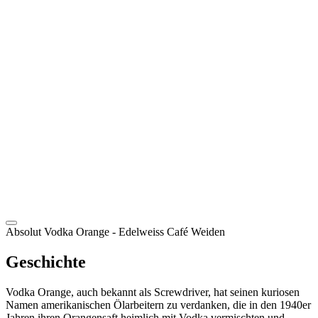
DE
Absolut Vodka Orange
- Edelweiss Café Weiden
Geschichte
Vodka Orange, auch bekannt als Screwdriver, hat seinen kuriosen
Namen amerikanischen Ölarbeitern zu verdanken, die in den 1940er
Jahren ihren Orangensaft heimlich mit Vodka vermischten und