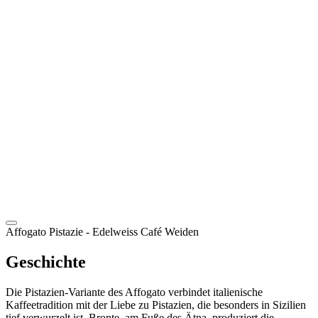
DE
Affogato Pistazie
- Edelweiss Café Weiden
Geschichte
Die Pistazien-Variante des Affogato verbindet italienische
Kaffeetradition mit der Liebe zu Pistazien, die besonders in Sizilien
tief verwurzelt ist. Bronte, am Fuße des Ätna, produziert die