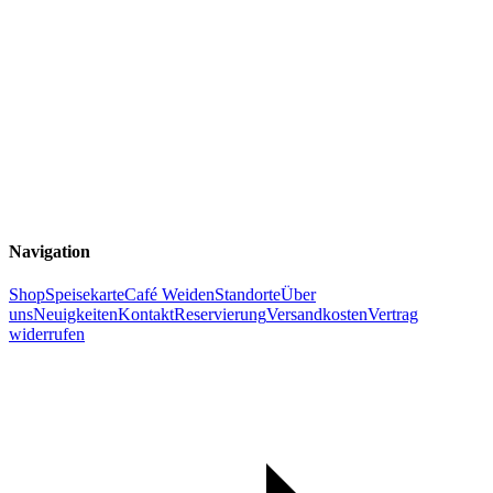
Navigation
Shop
Speisekarte
Café Weiden
Standorte
Über
uns
Neuigkeiten
Kontakt
Reservierung
Versandkosten
Vertrag
widerrufen