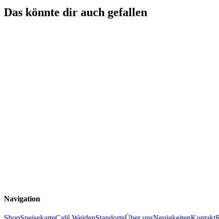
Das könnte dir auch gefallen
Navigation
Shop
Speisekarte
Café Weiden
Standorte
Über uns
Neuigkeiten
Kontakt
R