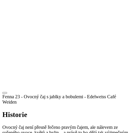
CZ
Fenna 23 - Ovocný čaj s jablky a bobulemi
- Edelweiss Café
Weiden
Historie
Ovocný čaj není přesně řečeno pravým čajem, ale nálevem ze
sušeného ovoce, květů a bylin – a právě to ho dělá tak výjimečným.