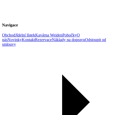
Navigace
Obchod
Jídelní lístek
Kavárna Weiden
Pobočky
O
nás
Novinky
Kontakt
Rezervace
Náklady na dopravu
Odstoupit od
smlouvy