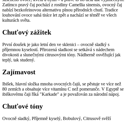
Zatímco pravý čaj pochází z rostliny Camellia sinensis, ovocný čaj
nabízí bezkofeinovou alternativu plnou přírodních chutí. Tradice
louhování ovoce sahá tisíce let zpět a nachází se téměř ve všech
kulturách světa.
Chuťový zážitek
První doušek je jako letní den ve sklenici – ovocně sladký s
příjemnou kyselostí. Přirozená sladkost se setkává s nádechem
divokosti a slunečnými citrusovými tóny. Nádherně osvěžující jak
teplý, tak studený.
Zajímavost
Ibišek, hlavní složka mnoha ovocných čajů, se pěstuje ve více než
80 zemích a obsahuje více vitamínu C než pomeranče. V Egyptě se
ibiškovému čaji říká "Karkade" a je považován za národní nápoj.
Chuťové tóny
Ovocně sladký, Příjemně kyselý, Bobulový, Citrusově svěží