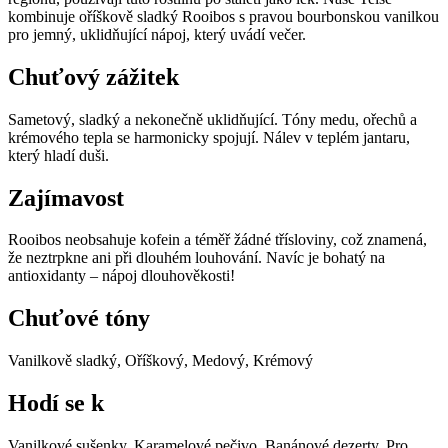
kombinuje oříškově sladký Rooibos s pravou bourbonskou vanilkou
pro jemný, uklidňující nápoj, který uvádí večer.
Chuťový zážitek
Sametový, sladký a nekonečně uklidňující. Tóny medu, ořechů a
krémového tepla se harmonicky spojují. Nálev v teplém jantaru,
který hladí duši.
Zajímavost
Rooibos neobsahuje kofein a téměř žádné třísloviny, což znamená,
že neztrpkne ani při dlouhém louhování. Navíc je bohatý na
antioxidanty – nápoj dlouhověkosti!
Chuťové tóny
Vanilkově sladký, Oříškový, Medový, Krémový
Hodí se k
Vanilkové sušenky, Karamelové pečivo, Banánové dezerty, Pro