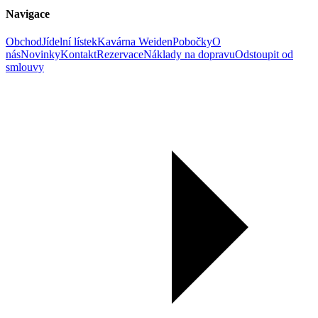
Navigace
Obchod
Jídelní lístek
Kavárna Weiden
Pobočky
O
nás
Novinky
Kontakt
Rezervace
Náklady na dopravu
Odstoupit od
smlouvy