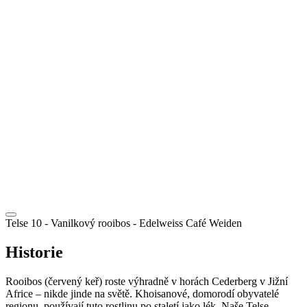
CZ
Telse 10 - Vanilkový rooibos
- Edelweiss Café Weiden
Historie
Rooibos (červený keř) roste výhradně v horách Cederberg v Jižní
Africe – nikde jinde na světě. Khoisanové, domorodí obyvatelé
regionu, používají tuto rostlinu po staletí jako lék. Naše Telse