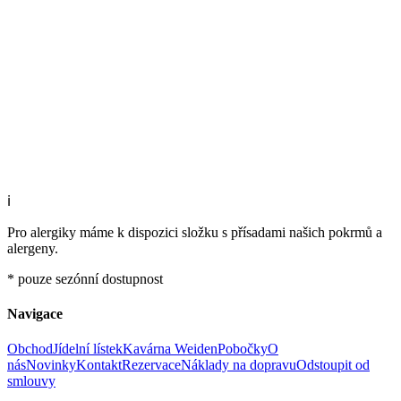
ℹ️
Pro alergiky máme k dispozici složku s přísadami našich pokrmů a
alergeny.
* pouze sezónní dostupnost
Navigace
Obchod
Jídelní lístek
Kavárna Weiden
Pobočky
O
nás
Novinky
Kontakt
Rezervace
Náklady na dopravu
Odstoupit od
smlouvy