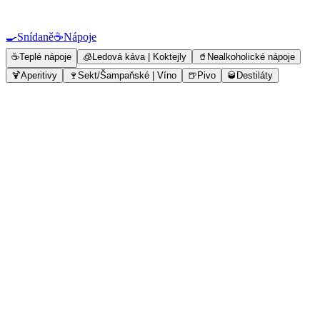
🍳
Snídaně
☕
Nápoje
☕
Teplé nápoje
🧊
Ledová káva | Koktejly
🥤
Nealkoholické nápoje
🍹
Aperitivy
🍷
Sekt/Šampaňské | Víno
🍺
Pivo
🥃
Destiláty
☕
Teplé nápoje