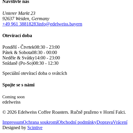
Navštivte nás
Unterer Markt 23
92637 Weiden, Germany
+49 961 38818283
info@edelweiss.bayern
Otevírací doba
Pondělí - Čtvrtek
08:30 - 23:00
Pátek & Sobota
08:30 - 00:00
Neděle & Svátky
14:00 - 23:00
Snídaně (Po-So)
08:30 - 12:30
Speciální otevírací doba o svátcích
Spojte se s námi
Coming soon
edelweiss
©
2026
Edelweiss Coffee Roasters. Ručně praženo v Horní Falci.
Impressum
Ochrana soukromí
Obchodní podmínky
Doprava
Vrácení
Designed by
Scintive